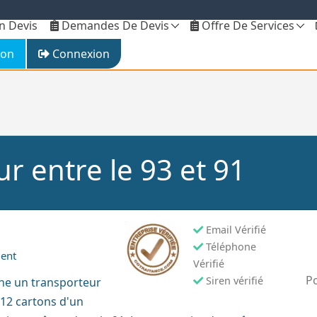
 Devis
Demandes De Devis
Offre De Services
ion
Connexion
ur entre le 93 et 91
Email Vérifié
Téléphone
ment
Vérifié
Po
Siren vérifié
che un transporteur
, 12 cartons d'un