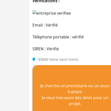
Vérifications :
Email : Vérifié
Téléphone portable : vérifié
SIREN : Vérifié
93000 Seine Saint Denis
Je cherche un prestataire ou un sous-
traitant.
Je veux moi-aussi des devis pour un
projet.