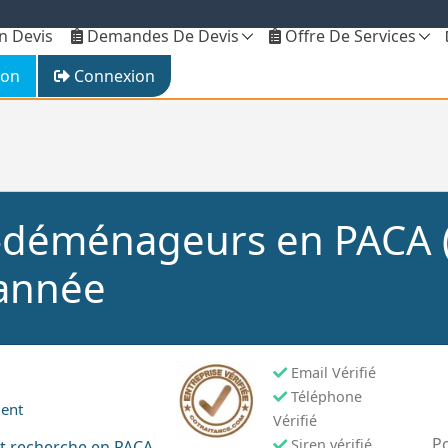
 Devis
Demandes De Devis
Offre De Services
ion
Connexion
s-déménageurs en PACA (
année
Email Vérifié
Téléphone
ment
Vérifié
Po
Siren vérifié
t recherche en PACA,