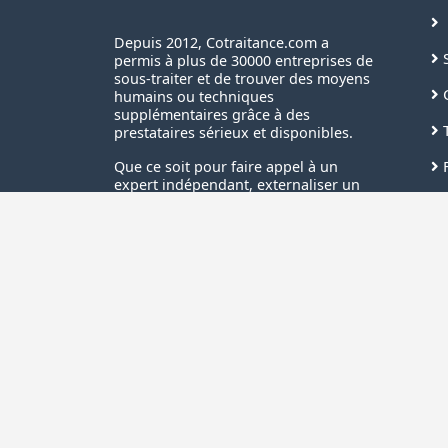
Depuis 2012, Cotraitance.com a
S
permis à plus de 30000 entreprises de
sous-traiter et de trouver des moyens
C
humains ou techniques
supplémentaires grâce à des
T
prestataires sérieux et disponibles.
F
Que ce soit pour faire appel à un
expert indépendant, externaliser un
N
pôle d’activités et même trouver des
clients, nous vous accompagnons
S
pour tous vos projets !
B
I