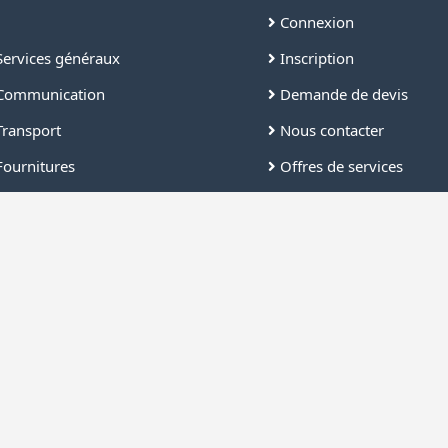
Connexion
ervices généraux
Inscription
ommunication
Demande de devis
ransport
Nous contacter
ournitures
Offres de services
ettoyage
FAQ
écurité
âtiment
ndustrie