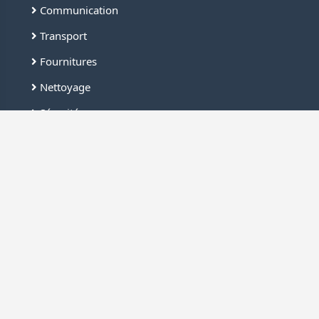
Communication
Transport
Fournitures
Nettoyage
Sécurité
Bâtiment
Industrie
Liens rapides
Connexion
Inscription
Demande de devis