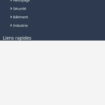
Nettoyage
Sécurité
Bâtiment
Industrie
Liens rapides
Connexion
Inscription
Demande de devis
Nous contacter
Offres de services
FAQ