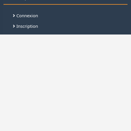
Connexion
Inscription
Demande de devis
Nous contacter
Offres de services
FAQ
Nous contacter
Cotraitance.com By REZO
Un service client à votre disposition du lundi au
vendredi de 8h à 19h