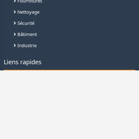
Fournitures
Nettoyage
Sécurité
Bâtiment
Industrie
Liens rapides
Connexion
Inscription
Demande de devis
Nous contacter
Offres de services
FAQ