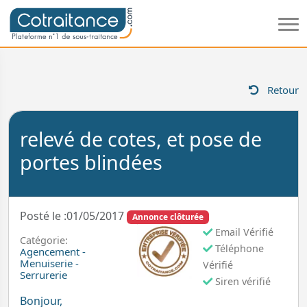
Retour
relevé de cotes, et pose de
portes blindées
Posté le :01/05/2017
Annonce clôturée
Email Vérifié
Catégorie:
Téléphone
Agencement -
Menuiserie -
Vérifié
Serrurerie
Siren vérifié
Bonjour,