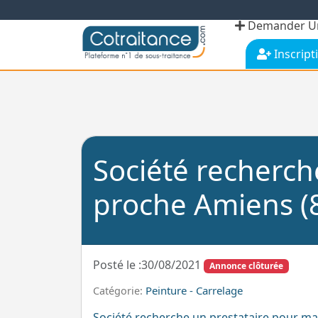
Demander Un
Inscript
Société recherch
proche Amiens (
Posté le :30/08/2021
Annonce clôturée
Peinture - Carrelage
Catégorie:
Société recherche un prestataire pour ma