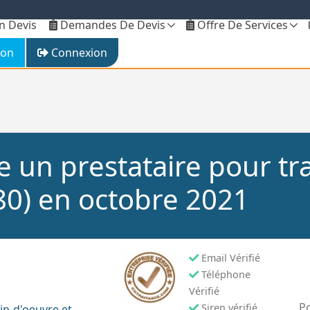
 Devis
Demandes De Devis
Offre De Services
ion
Connexion
e un prestataire pour tr
80) en octobre 2021
Email Vérifié
Téléphone
Vérifié
Po
Siren vérifié
in-d'oeuvre et