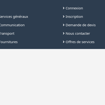
Connexion
ervices généraux
Inscription
ommunication
Demande de devis
ransport
Nous contacter
ournitures
Offres de services
ettoyage
FAQ
écurité
âtiment
ndustrie