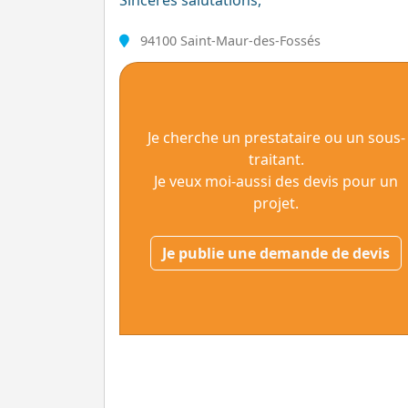
Sincères salutations,
94100 Saint-Maur-des-Fossés
Je cherche un prestataire ou un sous-
traitant.
Je veux moi-aussi des devis pour un
projet.
Je publie une demande de devis