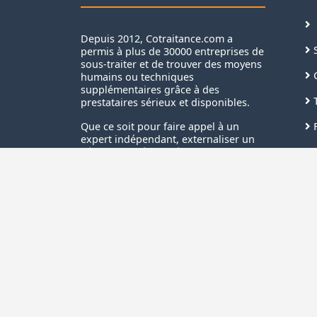
Depuis 2012, Cotraitance.com a
S
permis à plus de 30000 entreprises de
sous-traiter et de trouver des moyens
C
humains ou techniques
supplémentaires grâce à des
T
prestataires sérieux et disponibles.
F
Que ce soit pour faire appel à un
expert indépendant, externaliser un
N
pôle d’activités et même trouver des
clients, nous vous accompagnons
S
pour tous vos projets !
B
I