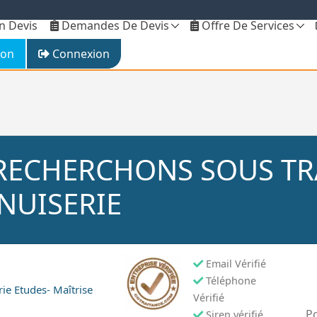
 Devis
Demandes De Devis
Offre De Services
ion
Connexion
 / RECHERCHONS SOUS T
NUISERIE
Email Vérifié
Téléphone
rie
Etudes- Maîtrise
Vérifié
Po
Siren vérifié