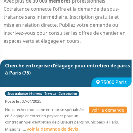
Avec plus de
30 000 membres
professionnels,
Cotraitance connecte l'offre et la demande de sous-
traitance sans intermédiaire. Inscription gratuite et
mise en relation directe. Publiez votre demande ou
inscrivez-vous pour consulter les offres de chantier en
espaces verts et élagage en cours.
Cherche entreprise d’élagage pour entretien de parcs
à Paris (75)
75000 Paris
Sous-traitance bâtiment - Travaux - Construction
Posté le : 07/04/2025
Nous recherchons une entreprise spécialisée
Voir la demande
en élagage et entretien paysager pour un
contrat annuel d’entretien de plusieurs parcs municipaux à Paris.
voir la demande de devis
Missions : ...