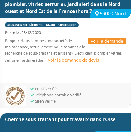
plombier, vitrier, serrurier, jardinier) dans le Nord
ouest et Nord Est de la France (hors Ile de France)
59000 Nord
Sous-traitance bâtiment - Travaux - Construction
Posté le : 28/12/2020
Bonjour, Nous sommes une société de
Voir la demande
maintenance, actuellement nous sommes à la
recherche de sous- traitans et artisans ( Electricien, plombier, vitrier,
voir la demande de devis
serrurier, jardinier) dan...
Email Vérifié
Téléphone portable Vérifié
Siren vérifié
Cherche sous-traitant pour travaux dans l'Oise