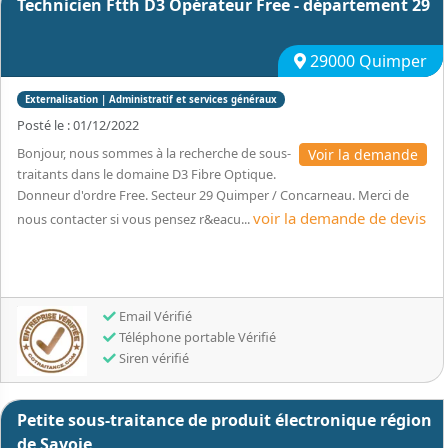
Technicien Ftth D3 Opérateur Free - département 29
29000 Quimper
Externalisation | Administratif et services généraux
Posté le : 01/12/2022
Bonjour, nous sommes à la recherche de sous-
Voir la demande
traitants dans le domaine D3 Fibre Optique.
Donneur d'ordre Free. Secteur 29 Quimper / Concarneau. Merci de
voir la demande de devis
nous contacter si vous pensez r&eacu...
Email Vérifié
Téléphone portable Vérifié
Siren vérifié
Petite sous-traitance de produit électronique région
de Savoie