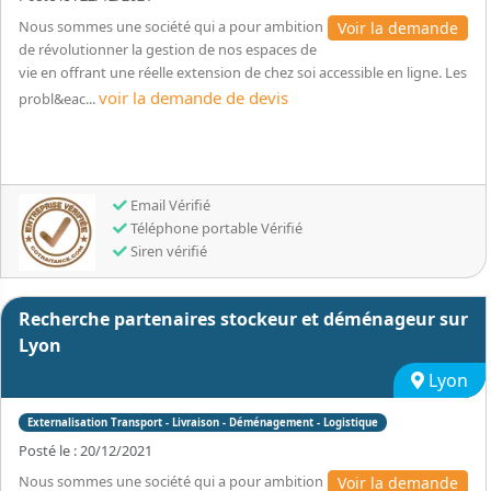
Nous sommes une société qui a pour ambition
Voir la demande
de révolutionner la gestion de nos espaces de
vie en offrant une réelle extension de chez soi accessible en ligne. Les
voir la demande de devis
probl&eac...
Email Vérifié
Téléphone portable Vérifié
Siren vérifié
Recherche partenaires stockeur et déménageur sur
Lyon
Lyon
Externalisation Transport - Livraison - Déménagement - Logistique
Posté le : 20/12/2021
Nous sommes une société qui a pour ambition
Voir la demande