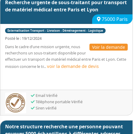
Recherche urgente de sous-traitant pour transport
de matériel médical entre Paris et Lyon
75000 Paris
Externalisation Transport - Livraison - Déménagement - Logistique
Posté le : 19/12/2024
Dans le cadre d’une mission urgente, nous
Voir la demande
recherchons un sous-traitant disponible pour
effectuer un transport de matériel médical entre Paris et Lyon. Cette
voir la demande de devis
mission concerne le tr...
Email Vérifié
Téléphone portable Vérifié
Siren vérifié
Notre structure recherche une personne pouvant
envoyer 5000 échantillons à différentes adresses.